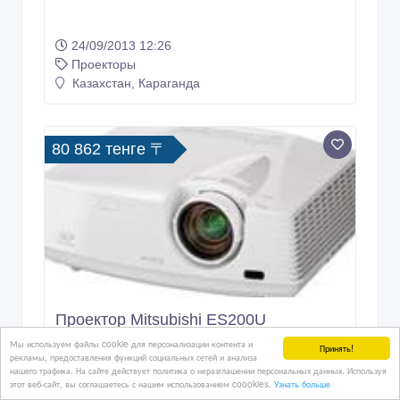
24/09/2013 12:26
Проекторы
Казахстан, Караганда
80 862 тенге 〒
Проектор Mitsubishi ES200U
Мы используем файлы cookie для персонализации контента и
Принять!
рекламы, предоставления функций социальных сетей и анализа
нашего трафика. На сайте действует политика о неразглашении персональных данных. Используя
этот веб-сайт, вы соглашаетесь с нашим использованием coookies.
Узнать больше
24/09/2013 12:23