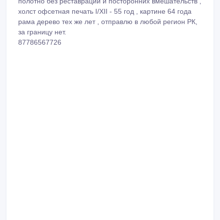
полотно без реставраций и посторонних вмешательств ,
холст офсетная печать I/XII - 55 год , картине 64 года
рама дерево тех же лет , отправлю в любой регион РК,
за границу нет.
87786567726